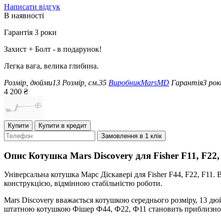
Написати відгук
В наявності
Гарантія 3 роки
Захист + Болт - в подарунок!
Легка вага, велика глибина.
Розмір, дюйми
13
Розмір, см.
35
Виробник
MarsMD
Гарантія
3 рок
4 200
₴
Купити
Купити в кредит
Замовлення в 1 клік
Опис
Котушка Mars Discovery для Fisher F11, F22,
Універсальна котушка Марс Діскавері для Fisher F44, F22, F11
конструкцією, відмінною стабільністю роботи.
Mars Discovery вважається котушкою середнього розміру, 13 дюй
штатною котушкою Фішер Ф44, Ф22, Ф11 становить приблизно