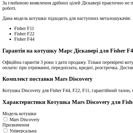
За глибиною виявлення дрібних цілей Діскавері практично не по
роботі.
Дана модель котушки підходить для наступних металошукачів:
Fisher F11
Fisher F22
Fisher F44
Гарантія на котушку Марс Діскавері для Fisher F4
Офіційна гарантія 3 роки з дати продажу. Тільки перевірені ко
оплати: при отриманні, передоплата, кредит, розстрочка. Доста
Комплект поставки Mars Discovery
Котушка Discovery для Fisher F44, F22, F11, гарантійний талон
Характеристики
Котушка Mars Discovery для Fishe
Модель котушки
Mars Discovery
Призначення
Універсальна