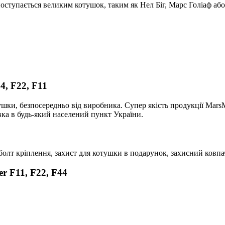
ступається великим котушок, таким як Нел Біг, Марс Голіаф або 
4, F22, F11
тушки, безпосередньо від виробника. Супер якість продукції Mars
вка в будь-який населений пункт України.
, болт кріплення, захист для котушки в подарунок, захисний ковп
r F11, F22, F44