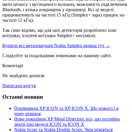
мати штангу з вуглецевого волокна, можливість підключення
Bluetooth, і кілька покращень у прошивці. Всі ці моделі
працюватимуть на частоті 15 кГц (Simplex+ зараз працює на
частоті 12 кГц).
Так само відомо, що для цих детекторів розроблено нові
котушки, існуючі котушки Simplex+ несумісні.
Купити всі металошукачі Nokta Simplex можна тут →
Слідкуйте за подальшими новинами на нашому сайті.
Коментарі
Не знайдено дописів
Написати відгук
Останні новини
Порівняння XP ICON та XP ICON X. Що нового і в
чому різниця
Нове покоління XP Metal Detectors: все, що потрібно
знати про моделі ICON та ICON X
Nokta Score та Nokta Double Score. Чим різняться