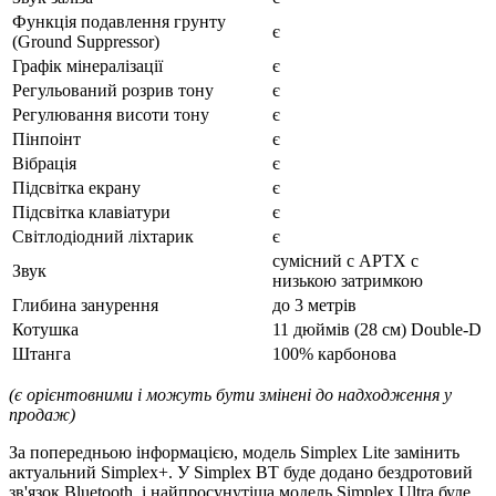
Функція подавлення грунту
є
(Ground Suppressor)
Графік мінералізації
є
Регульований розрив тону
є
Регулювання висоти тону
є
Пінпоінт
є
Вібрація
є
Підсвітка екрану
є
Підсвітка клавіатури
є
Світлодіодний ліхтарик
є
сумісний с APTX с
Звук
низькою затримкою
Глибина занурення
до 3 метрів
Котушка
11 дюймів (28 см) Double-D
Штанга
100% карбонова
(є орієнтовними і можуть бути змінені до надходження у
продаж)
За попередньою інформацією, модель Simplex Lite замінить
актуальний Simplex+. У Simplex BT буде додано бездротовий
зв'язок Bluetooth, і найпросунутіша модель Simplex Ultra буде