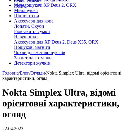
Golden Mask
Металошукачі XP Deus 2, ORX
Karma
Міношукачі
Пінпоінтери
Аксесуари для копа
Лопати, Скуби
Рюкзаки та сумки
Навушники
Аксесуари для XP Deus 2, Deus X35, ORX
Пошукові магніти
Чохли для металошукачів
Захист на котушки
Детектори жучків
Головна
/
Блог
/
Огляди
/
Nokta Simplex Ultra, відомі орієнтовні
характеристики, огляд
Nokta Simplex Ultra, відомі
орієнтовні характеристики,
огляд
22.04.2023