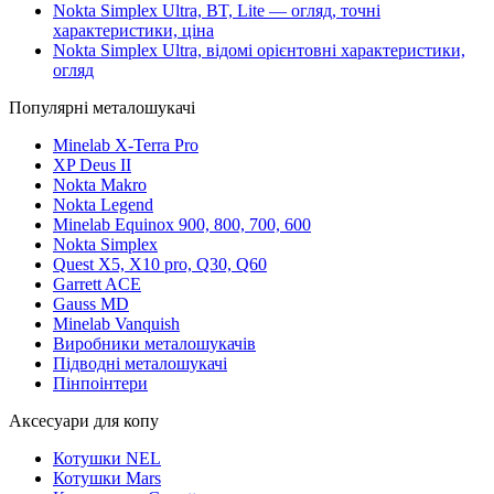
Nokta Simplex Ultra, BT, Lite — огляд, точні
характеристики, ціна
Nokta Simplex Ultra, відомі орієнтовні характеристики,
огляд
Популярні металошукачі
Minelab X-Terra Pro
XP Deus II
Nokta Makro
Nokta Legend
Minelab Equinox 900, 800, 700, 600
Nokta Simplex
Quest X5, X10 pro, Q30, Q60
Garrett ACE
Gauss MD
Minelab Vanquish
Виробники металошукачів
Підводні металошукачі
Пінпоінтери
Аксесуари для копу
Котушки NEL
Котушки Mars