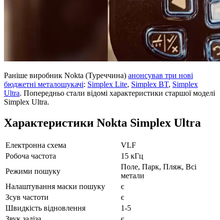
Раніше виробник Nokta (Туреччина)
анонсував три нові
бюджетні металошукачі
:
Simplex Lite
,
Simplex BT
,
Simplex
Ultra
. Попередньо стали відомі характеристики старшої моделі
Simplex Ultra.
Характеристики Nokta Simplex Ultra
Електронна схема
VLF
Робоча частота
15 кГц
Поле, Парк, Пляж, Всі
Режими пошуку
метали
Налаштування маски пошуку
є
Зсув частоти
є
Швидкість відновлення
1-5
Звук заліза
є