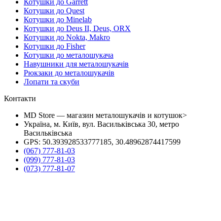
Котушки до Garrett
Котушки до Quest
Котушки до Minelab
Котушки до Deus II, Deus, ORX
Котушки до Nokta, Makro
Котушки до Fisher
Котушки до металошукача
Навушники для металошукачів
Рюкзаки до металошукачів
Лопати та скуби
Контакти
MD Store — магазин металошукачів и котушок>
Україна, м. Київ, вул. Васильківська 30, метро
Васильківська
GPS: 50.393928533777185, 30.48962874417599
(067) 777-81-03
(099) 777-81-03
(073) 777-81-07