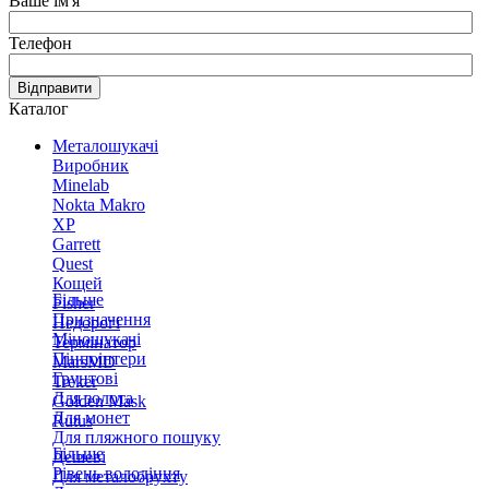
Ваше ім'я
Телефон
Відправити
Каталог
Металошукачі
Виробник
Minelab
Nokta Makro
XP
Garrett
Quest
Кощей
Більше
Fisher
Призначення
Недорогі
Міношукачі
Термінатор
Пінпоінтери
MarsMD
Грунтові
Treker
Для золота
Golden Mask
Для монет
Rutus
Для пляжного пошуку
Більше
Дешеві
Рівень володіння
Для металобрухту